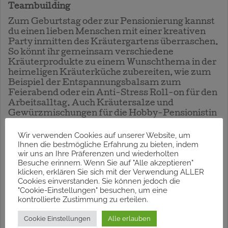
Teambuilding
Zum Geburtstag oder zur Pensionierung kannst
du einen lieben Menschen mit einer kreativen
Party inmitten des Kräutergartens überraschen.
So könnt ihr gemeinsam verschiedene
Kräuterprodukte zu einem Wunschthema in der
heimeligen Kräuterküche zubereiten, wie zum
Beispiel der Entspannungsbalsam zum
Feierabend oder ein Anti-Stress Roll-on für den
Arbeitsalltag. Auch Kräutersalze und
Gewürzmischungen für die Hobby-Pensionistin
oder kandierte Blüten sind passend. Wie wäre es
mit schmackhaftem Blütenessig und Kräuteröl
Wir verwenden Cookies auf unserer Website, um
Ihnen die bestmögliche Erfahrung zu bieten, indem
für die Mittagspause zu Salat und Gemüse?
wir uns an Ihre Präferenzen und wiederholten
Oder das Geburtstagskind siedet aus seiner
Besuche erinnern. Wenn Sie auf "Alle akzeptieren"
Lieblingsblume eine duftende Seife für alle
klicken, erklären Sie sich mit der Verwendung ALLER
Mitfeiernden als Erinnerungsgeschenk.
Cookies einverstanden. Sie können jedoch die
Halbtag (4 Stunden) von € 25,- bis € 40,- je nach
"Cookie-Einstellungen" besuchen, um eine
gewünschten Kräuterzubereitungen inkl. aller
kontrollierte Zustimmung zu erteilen.
Materialien für jeden Teilnehmer/jede
Teilnehmerin.
Cookie Einstellungen
Alle erlauben