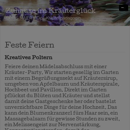
-
Zuhause im Kräuterglück
DORIS MAIER – Dipl. Kräuterpädagogin
Feste Feiern
Kreatives Poltern
Feiere deinen Mädelsabschluss mit einer
Kräuter-Party. Wir starten gesellig im Garten
mit einem Begrüßungssekt auf Kräutersirup,
umgeben von Apfelbaum und Kräuterspirale,
Hochbeet und Pavillon. Direkt im Garten
pflückst du Blüten und Kräuter und stellst
damit deine Gastgeschenke her oder bastelst
unverzichtbare Dinge für deine Hochzeit. Das
kann dein Blumenkranzerl fürs Haar sein, ein
Massagebalsam für gewisse Stunden zu zweit,
ein Melissengeist zur Nervenstärkung,