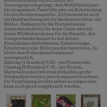
Konzentrationstropfen, damit der
Trauungsspruch gelingt, dein Wohlfühlbalsam
für strapazierte Tanzfüße oder ein Kräutersirup
für den Hochzeitsaperitiv. Erfrischend ist auch
ein Handtaschenspray für die Sommerhitze, ein
Blüten-Badesalz für die Hochzeitsreise,
Anstecksträußerln für deine Gäste oder ein
feiner Wildkräuterkranz für die Haustür. Als
Gastgeschenke kannst du mit deinen
Freundinnen Seifenherzen, Kräuteressige,
Kräutersalz oder Blütenzucker herstellen. So
bleibt dein Polterabend bestimmt
unvergesslich.
Halbtag (4 Stunden) € 60,– pro Person oder
Ganztag (8 Stunden) € 90,– pro Person.
Materialien sind teilweise enthalten, große
Stückzahlen werden jedoch separat berechnet,
für Verpflegung ist bitte selber zu sorgen bzw.
kann auch gerne mitgebracht werden.