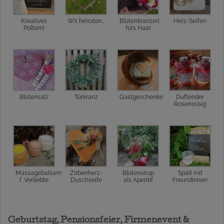
Kreatives
Wir heiraten…
Blütenkranzerl
Herz-Seifen
Poltern!
fürs Haar
Blütensalz
Türkranz
Gastgeschenke
Duftender
Rosenessig
Massagebalsam
Zirbenherz-
Blütensirup
Spaß mit
f. Verliebte
Duschseife
als Aperitif
Freundinnen
Geburtstag, Pensionsfeier, Firmenevent &