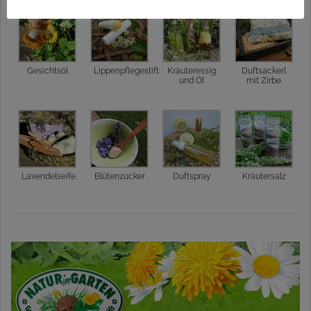
Gesichtsöl
Lippenpflegestift
Kräuteressig
Duftsackerl
und Öl
mit Zirbe
Lavendelseife
Blütenzucker
Duftspray
Kräutersalz