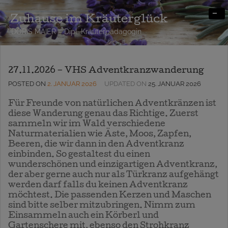
-
Zuhause im Kräuterglück
DORIS MAIER – Dipl. Kräuterpädagogin
27.11.2026 – VHS Adventkranzwanderung
POSTED ON
2. JANUAR 2026
UPDATED ON
25. JANUAR 2026
Für Freunde von natürlichen Adventkränzen ist
diese Wanderung genau das Richtige. Zuerst
sammeln wir im Wald verschiedene
Naturmaterialien wie Äste, Moos, Zapfen,
Beeren, die wir dann in den Adventkranz
einbinden. So gestaltest du einen
wunderschönen und einzigartigen Adventkranz,
der aber gerne auch nur als Türkranz aufgehängt
werden darf falls du keinen Adventkranz
möchtest. Die passenden Kerzen und Maschen
sind bitte selber mitzubringen. Nimm zum
Einsammeln auch ein Körberl und
Gartenschere mit, ebenso den Strohkranz