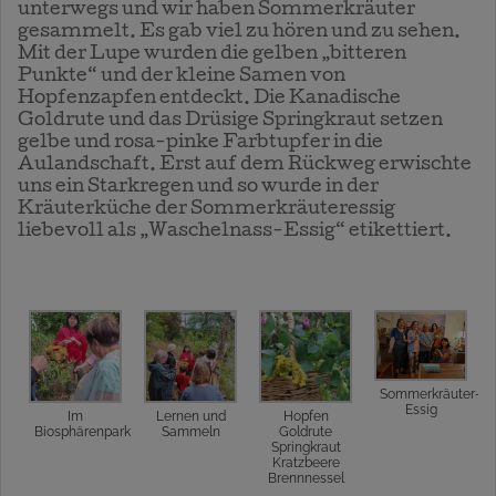
unterwegs und wir haben Sommerkräuter
gesammelt. Es gab viel zu hören und zu sehen.
Mit der Lupe wurden die gelben „bitteren
Punkte“ und der kleine Samen von
Hopfenzapfen entdeckt. Die Kanadische
Goldrute und das Drüsige Springkraut setzen
gelbe und rosa-pinke Farbtupfer in die
Aulandschaft. Erst auf dem Rückweg erwischte
uns ein Starkregen und so wurde in der
Kräuterküche der Sommerkräuteressig
liebevoll als „Waschelnass-Essig“ etikettiert.
Sommerkräuter-
Essig
Im
Lernen und
Hopfen
Biosphärenpark
Sammeln
Goldrute
Springkraut
Kratzbeere
Brennnessel