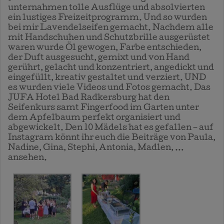
unternahmen tolle Ausflüge und absolvierten
ein lustiges Freizeitprogramm. Und so wurden
bei mir Lavendelseifen gemacht. Nachdem alle
mit Handschuhen und Schutzbrille ausgerüstet
waren wurde Öl gewogen, Farbe entschieden,
der Duft ausgesucht, gemixt und von Hand
gerührt, gelacht und konzentriert, angedickt und
eingefüllt, kreativ gestaltet und verziert. UND
es wurden viele Videos und Fotos gemacht. Das
JUFA Hotel Bad Radkersburg hat den
Seifenkurs samt Fingerfood im Garten unter
dem Apfelbaum perfekt organisiert und
abgewickelt. Den 10 Mädels hat es gefallen – auf
Instagram könnt ihr euch die Beiträge von Paula,
Nadine, Gina, Stephi, Antonia, Madlen, …
ansehen.