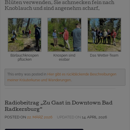
Blüten verwenden. Sie schmecken fein nach
Knoblauch und sind angenehm scharf.
Bärlauchknospen
Knospen sind
Das Wetter-Team
pflücken
essbar
This entry was posted in
Hier gibt es rückblickende Beschreibungen
meiner Kräuterkurse und Wanderungen.
.
Radiobeitrag „Zu Gast in Downtown Bad
Radkersburg“
POSTED ON
22. MÄRZ 2026
UPDATED ON
14. APRIL 2026