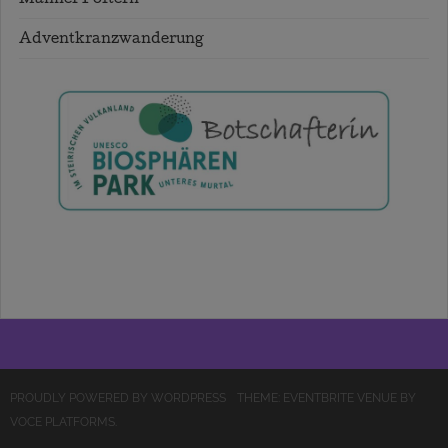
Männer Poltern
Adventkranzwanderung
PROUDLY POWERED BY WORDPRESS
THEME: EVENTBRITE VENUE BY
VOCE PLATFORMS
.