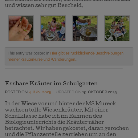
und wissen sehr gut Bescheid.
This entry was posted in
Hier gibt es rückblickende Beschreibungen
meiner Kräuterkurse und Wanderungen.
.
Essbare Kräuter im Schulgarten
POSTED ON
4. JUNI 2025
UPDATED ON
19. OKTOBER 2025
In der Wiese vor und hinter der MS Mureck
wachsen tolle Wiesenkräuter. Mit einer
Schulklasse habe ich im Rahmen des
Biologieunterrichts die Kräuter näher
betrachtet. Wir haben gekostet, daran gerochen
und die Pflanzenteile zerrieben um an den