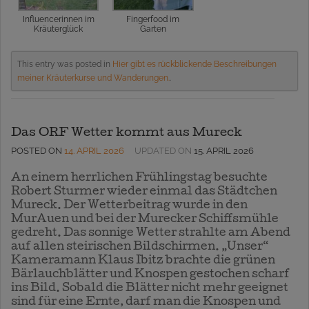
Influencerinnen im
Fingerfood im
Kräuterglück
Garten
This entry was posted in
Hier gibt es rückblickende Beschreibungen
meiner Kräuterkurse und Wanderungen.
.
Das ORF Wetter kommt aus Mureck
POSTED ON
14. APRIL 2026
UPDATED ON
15. APRIL 2026
An einem herrlichen Frühlingstag besuchte
Robert Sturmer wieder einmal das Städtchen
Mureck. Der Wetterbeitrag wurde in den
MurAuen und bei der Murecker Schiffsmühle
gedreht. Das sonnige Wetter strahlte am Abend
auf allen steirischen Bildschirmen. „Unser“
Kameramann Klaus Ibitz brachte die grünen
Bärlauchblätter und Knospen gestochen scharf
ins Bild. Sobald die Blätter nicht mehr geeignet
sind für eine Ernte, darf man die Knospen und