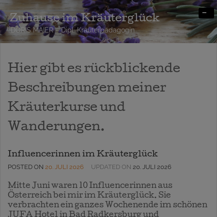
-
Zuhause im Kräuterglück
DORIS MAIER – Dipl. Kräuterpädagogin
Hier gibt es rückblickende
Beschreibungen meiner
Kräuterkurse und
Wanderungen.
Influencerinnen im Kräuterglück
POSTED ON
20. JULI 2026
UPDATED ON
20. JULI 2026
Mitte Juni waren 10 Influencerinnen aus
Österreich bei mir im Kräuterglück. Sie
verbrachten ein ganzes Wochenende im schönen
JUFA Hotel in Bad Radkersburg und