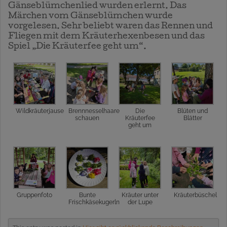
Gänseblümchenlied wurden erlernt. Das
Märchen vom Gänseblümchen wurde
vorgelesen. Sehr beliebt waren das Rennen und
Fliegen mit dem Kräuterhexenbesen und das
Spiel „Die Kräuterfee geht um“.
Wildkräuterjause
Brennnesselhaare
Die
Blüten und
schauen
Kräuterfee
Blätter
geht um
Gruppenfoto
Bunte
Kräuter unter
Kräuterbüschel
Frischkäsekugerln
der Lupe