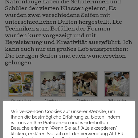
Natronlauge haben die Schülerinnen und
Schüler der vierten Klassen gelernt. Es
wurden zwei verschiedene Seifen mit
unterschiedlichen Düften hergestellt. Die
Techniken zum Befüllen der Formen
wurden kurz vorgezeigt und mit
Begeisterung und Kreativität ausgeführt. Ich
kann euch nur ein großes Lob aussprechen:
Die fertigen Seifen sind euch wunderschön
gelungen!
Osterseifen
Abwiegen
Abwiegen
Rühren des
der Fette
der Öle
Seifenleims
Wir verwenden Cookies auf unserer Website, um
Ihnen die bestmögliche Erfahrung zu bieten, indem
wir uns an Ihre Präferenzen und wiederholten
Besuche erinnern. Wenn Sie auf "Alle akzeptieren"
klicken, erklären Sie sich mit der Verwendung ALLER