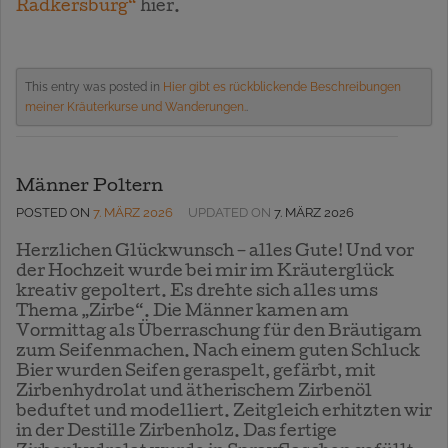
Radkersburg“
hier.
This entry was posted in
Hier gibt es rückblickende Beschreibungen
meiner Kräuterkurse und Wanderungen.
.
Männer Poltern
POSTED ON
7. MÄRZ 2026
UPDATED ON
7. MÄRZ 2026
Herzlichen Glückwunsch – alles Gute! Und vor
der Hochzeit wurde bei mir im Kräuterglück
kreativ gepoltert. Es drehte sich alles ums
Thema „Zirbe“. Die Männer kamen am
Vormittag als Überraschung für den Bräutigam
zum Seifenmachen. Nach einem guten Schluck
Bier wurden Seifen geraspelt, gefärbt, mit
Zirbenhydrolat und ätherischem Zirbenöl
beduftet und modelliert. Zeitgleich erhitzten wir
in der Destille Zirbenholz. Das fertige