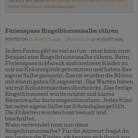
This entry was posted in
Hier gibt es rückblickende Beschreibungen
meiner Kräuterkurse und Wanderungen.
.
Ferienspass Ringelblumensalbe rühren
POSTED ON
17. AUGUST 2025
UPDATED ON
17. AUGUST 2025
In den Ferien gibt es viel zu tun – man kann zum
Beispiel eine Ringelblumensalbe rühren. Beim
Ferienspass in Mureck sind mehrere Kinder zu
mir ins Kräuterglück gekommen und haben ihre
eigene Salbe gemacht. Zuerst wurden die Blüten
mit einem guten Öl angesetzt. Das Warten haben
wir mit Kräutermärchen überbrückt. Das fertige
Ringelblumenöl wurde erhitzt und hartes
Bienenwachs darin eingeschmolzen. Jedes Kind
hat seine eigene Salbe ins Schraubglas gefüllt.
Die Etiketten wurden bunt bemalt und
beschriftet.
Wann verwendet man nun diese
Ringelblumensalbe? Für die Antwort fragst du
am besten die Kinder, sie kennen sich damit aus