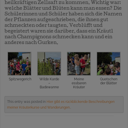
heilkräftigen Zellsaft zu kommen. Wichtig war:
welche Blätter und Blüten kann man essen? Die
Schülerinnen und Schüler haben sich die Namen
der Pflanzen aufgeschrieben, die ihnen gut
schmeckten oder taugten. Verblüfft und
begeistert waren sie darüber, dass ein Kräutl
nach Champignons schmecken kann und ein
anderes nach Gurken.
Spitzwegerich
Wilde Karde
Meine
Quetschen
–
essbaren
der Blätter
Badewanne
Kräuter
This entry was posted in
Hier gibt es rückblickende Beschreibungen
meiner Kräuterkurse und Wanderungen.
.