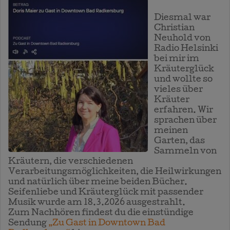
Diesmal war
Christian
Neuhold von
Radio Helsinki
bei mir im
Kräuterglück
und wollte so
vieles über
Kräuter
erfahren. Wir
sprachen über
meinen
Garten, das
Sammeln von
Kräutern, die verschiedenen
Verarbeitungsmöglichkeiten, die Heilwirkungen
und natürlich über meine beiden Bücher.
Seifenliebe und Kräuterglück mit passender
Musik wurde am 18.3.2026 ausgestrahlt.
Zum Nachhören findest du die einstündige
Sendung
„Zu Gast in Downtown Bad