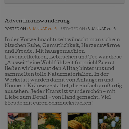
Adventkranzwanderung
POSTED ON
18. JANUAR 2026
UPDATED ON
18. JANUAR 2026
In der Vorweihnachtszeit wünscht man sich ein
bisschen Ruhe, Gemütlichkeit, Herzenswärme
und Freude. Mit hausgemachten
Lavendelkeksen, Lebkuchen und Tee war diese
„Auszeit“ eine Wohlfühlzeit für mich! Zuerst
ließen wir bewusst den Alltag hinter uns und
sammelten tolle Naturmaterialien. In der
Werkstatt wurden damit von Anfängern und
Könnern Kränze gestaltet, die einfach großartig
aussehen. Jeder Kranz ist wunderschön – mit
Liebe zum Detail – von Hand gemacht. Viel
Freude mit euren Schmuckstücken!