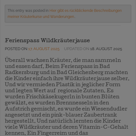
This entry was posted in
Hier gibt es rückblickende Beschreibungen
meiner Kräuterkurse und Wanderungen.
.
Ferienspass Wildkräuterjause
POSTED ON
17. AUGUST 2025
UPDATED ON
18. AUGUST 2025
Überall wachsen Kräuter, die man sammeln
und essen darf. Beim Ferienspass in Bad
Radkersburg und in Bad Gleichenberg machten
die Kinder einfach ihre Wildkräuterjause selber.
Und wir vermieden Plastik in jeglicher Form
und legten Wert auf regionale Zutaten. Es
wurden Frischkäsekugerln in bunten Blüten
gewälzt, es wurden Brennnesseln in den
Aufstrich gemischt, es wurde ein Wiesendudler
angesetzt und ein pink-blauer Zaubertrank
hergestellt. Und natürlich lernten die Kinder
viele Wildkräuter und deren Vitamin-C-Gehalt
kennen. Ein Fingerreim und das