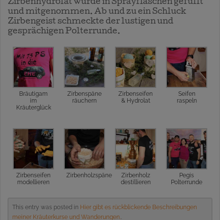
Zirbenhydrolat wurde in Sprayflaschen gefüllt
und mitgenommen. Ab und zu ein Schluck
Zirbengeist schmeckte der lustigen und
gesprächigen Polterrunde.
Bräutigam
Zirbenspäne
Zirbenseifen
Seifen
im
räuchern
& Hydrolat
raspeln
Kräuterglück
Zirbenseifen
Zirbenholzspäne
Zirbenholz
Pegis
modellieren
destillieren
Polterrunde
This entry was posted in
Hier gibt es rückblickende Beschreibungen
meiner Kräuterkurse und Wanderungen.
.