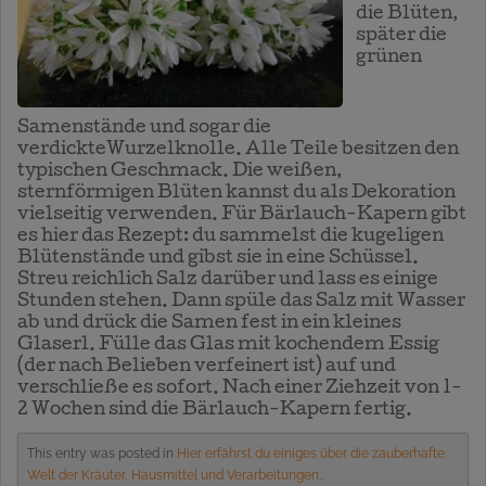
die Blüten,
später die
grünen
Samenstände und sogar die
verdickteWurzelknolle. Alle Teile besitzen den
typischen Geschmack. Die weißen,
sternförmigen Blüten kannst du als Dekoration
vielseitig verwenden. Für Bärlauch-Kapern gibt
es hier das Rezept: du sammelst die kugeligen
Blütenstände und gibst sie in eine Schüssel.
Streu reichlich Salz darüber und lass es einige
Stunden stehen. Dann spüle das Salz mit Wasser
ab und drück die Samen fest in ein kleines
Glaserl. Fülle das Glas mit kochendem Essig
(der nach Belieben verfeinert ist) auf und
verschließe es sofort. Nach einer Ziehzeit von 1-
2 Wochen sind die Bärlauch-Kapern fertig.
This entry was posted in
Hier erfährst du einiges über die zauberhafte
Welt der Kräuter, Hausmittel und Verarbeitungen.
.