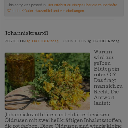
This entry was posted in
Hier erfährst du einiges über die zauberhafte
Welt der Kräuter, Hausmittel und Verarbeitungen.
.
Johanniskrautöl
POSTED ON
19. OKTOBER 2025
UPDATED ON
19. OKTOBER 2025
Warum
wird aus
gelben
Blüten ein
rotes Öl?
Das fragt
man sich zu
Recht. Die
Antwort
lautet:
Johanniskrautblüten und -blätter besitzen
Öldrüsen mit zwei heilkräftigen Inhalstsstoffen,
die rot färben. Diese Öldrüsen sind winzig kleine