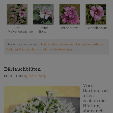
Drei
Echter
Wilde Malve
Gartenhibiskus
Malvengewächse
Eibisch
This entry was posted in
Hier erfährst du einiges über die zauberhafte
Welt der Kräuter, Hausmittel und Verarbeitungen.
.
Bärlauchblüten
POSTED ON
29. MÄRZ 2025
Vom
Bärlauch ist
alles
essbar: die
Blätter,
aber auch