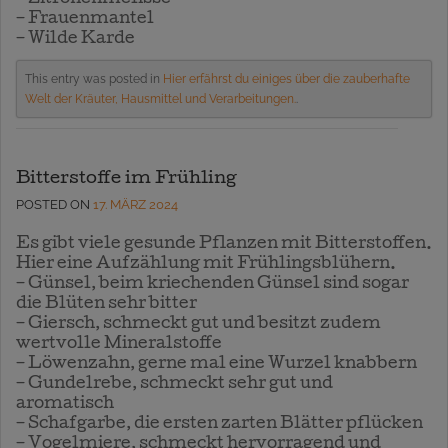
– Frauenmantel
– Wilde Karde
This entry was posted in
Hier erfährst du einiges über die zauberhafte
Welt der Kräuter, Hausmittel und Verarbeitungen.
.
Bitterstoffe im Frühling
POSTED ON
17. MÄRZ 2024
Es gibt viele gesunde Pflanzen mit Bitterstoffen.
Hier eine Aufzählung mit Frühlingsblühern.
– Günsel, beim kriechenden Günsel sind sogar
die Blüten sehr bitter
– Giersch, schmeckt gut und besitzt zudem
wertvolle Mineralstoffe
– Löwenzahn, gerne mal eine Wurzel knabbern
– Gundelrebe, schmeckt sehr gut und
aromatisch
– Schafgarbe, die ersten zarten Blätter pflücken
– Vogelmiere, schmeckt hervorragend und