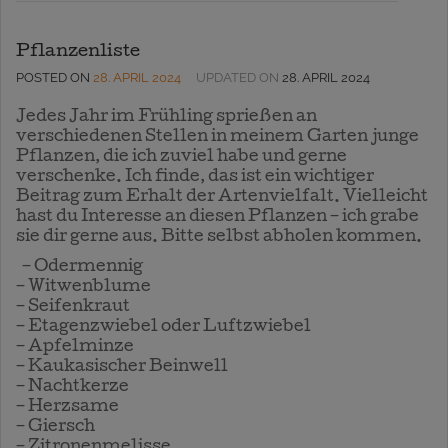
Pflanzenliste
POSTED ON
28. APRIL 2024
UPDATED ON
28. APRIL 2024
Jedes Jahr im Frühling sprießen an
verschiedenen Stellen in meinem Garten junge
Pflanzen, die ich zuviel habe und gerne
verschenke. Ich finde, das ist ein wichtiger
Beitrag zum Erhalt der Artenvielfalt. Vielleicht
hast du Interesse an diesen Pflanzen – ich grabe
sie dir gerne aus. Bitte selbst abholen kommen.
– Odermennig
– Witwenblume
– Seifenkraut
– Etagenzwiebel oder Luftzwiebel
– Apfelminze
– Kaukasischer Beinwell
– Nachtkerze
– Herzsame
– Giersch
– Zitronenmelisse