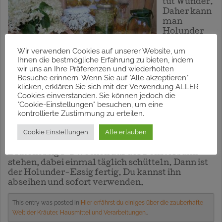
tut Wunder.
Daher kann
man
Holunder
so oft wie
Wir verwenden Cookies auf unserer Website, um
möglich
Ihnen die bestmögliche Erfahrung zu bieten, indem
wir uns an Ihre Präferenzen und wiederholten
Besuche erinnern. Wenn Sie auf "Alle akzeptieren"
klicken, erklären Sie sich mit der Verwendung ALLER
verarbeiten. Für einen Blütenessig pflücke
Cookies einverstanden. Sie können jedoch die
saubere Blüten, schneide möglichst viel vom
"Cookie-Einstellungen" besuchen, um eine
kontrollierte Zustimmung zu erteilen.
Stängel weg und gib die weißen Blüten in eine
weithalsige Flasche – ca. 1/3 bis zur Hälfte voll.
Cookie Einstellungen
Alle erlauben
Nun gieß mit einem guten Essig auf.
Verschließe die Flasche und lass den
Blütenessig 1-2 Wochen auf der Fensterbank
stehen, dabei einmal täglich schütteln. Dann ist
der Holunder-Essig fertig. Du kannst ihn
abseihen und sofort verwenden.
This entry was posted in
Hier erfährst du einiges über die zauberhafte
Welt der Kräuter, Hausmittel und Verarbeitungen.
.