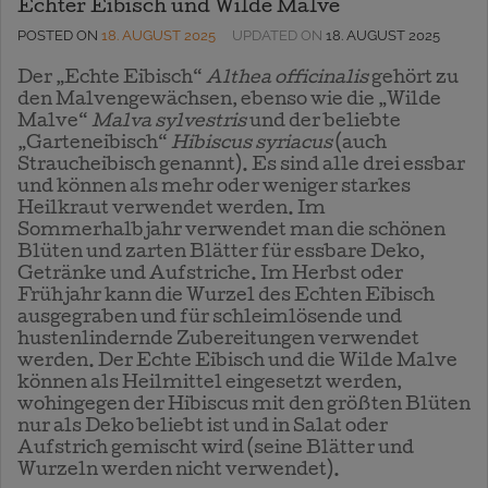
Echter Eibisch und Wilde Malve
POSTED ON
18. AUGUST 2025
UPDATED ON
18. AUGUST 2025
Der „Echte Eibisch“
Althea officinalis
gehört zu
den Malvengewächsen, ebenso wie die „Wilde
Malve“
Malva sylvestris
und der beliebte
„Garteneibisch“
Hibiscus syriacus
(auch
Straucheibisch genannt). Es sind alle drei essbar
und können als mehr oder weniger starkes
Heilkraut verwendet werden. Im
Sommerhalbjahr verwendet man die schönen
Blüten und zarten Blätter für essbare Deko,
Getränke und Aufstriche. Im Herbst oder
Frühjahr kann die Wurzel des Echten Eibisch
ausgegraben und für schleimlösende und
hustenlindernde Zubereitungen verwendet
werden. Der Echte Eibisch und die Wilde Malve
können als Heilmittel eingesetzt werden,
wohingegen der Hibiscus mit den größten Blüten
nur als Deko beliebt ist und in Salat oder
Aufstrich gemischt wird (seine Blätter und
Wurzeln werden nicht verwendet).