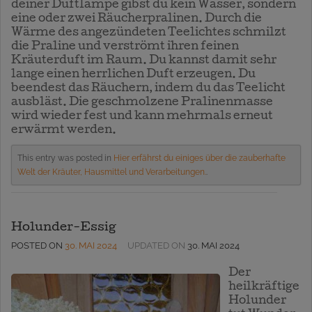
deiner Duftlampe gibst du kein Wasser, sondern
eine oder zwei Räucherpralinen. Durch die
Wärme des angezündeten Teelichtes schmilzt
die Praline und verströmt ihren feinen
Kräuterduft im Raum. Du kannst damit sehr
lange einen herrlichen Duft erzeugen. Du
beendest das Räuchern, indem du das Teelicht
ausbläst. Die geschmolzene Pralinenmasse
wird wieder fest und kann mehrmals erneut
erwärmt werden.
This entry was posted in
Hier erfährst du einiges über die zauberhafte
Welt der Kräuter, Hausmittel und Verarbeitungen.
.
Holunder-Essig
POSTED ON
30. MAI 2024
UPDATED ON
30. MAI 2024
Der
heilkräftige
Holunder