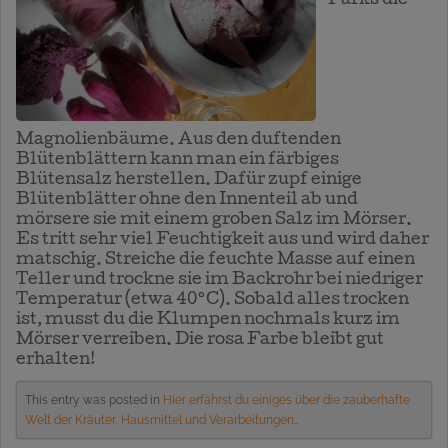
Parks die
Magnolienbäume. Aus den duftenden
Blütenblättern kann man ein färbiges
Blütensalz herstellen. Dafür zupf einige
Blütenblätter ohne den Innenteil ab und
mörsere sie mit einem groben Salz im Mörser.
Es tritt sehr viel Feuchtigkeit aus und wird daher
matschig. Streiche die feuchte Masse auf einen
Teller und trockne sie im Backrohr bei niedriger
Temperatur (etwa 40°C). Sobald alles trocken
ist, musst du die Klumpen nochmals kurz im
Mörser verreiben. Die rosa Farbe bleibt gut
erhalten!
This entry was posted in
Hier erfährst du einiges über die zauberhafte
Welt der Kräuter, Hausmittel und Verarbeitungen.
.