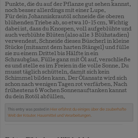
Punkte, die du auf der Pflanze gut sehen kannst,
noch besser allerdings mit einer Lupe.
Für dein Johanniskrautöl schneide die oberen
blühenden Triebe ab, so etwa 10-15 cm. Wichtig
dabei ist, dass du Knospen, voll aufgeblühte und
auch verblühte Blüten (also alle 3 Blühstadien)
verwendest. Schneide dieses Büscherl in kleine
Stücke (mitsamt dem harten Stängel) und fülle
sie zu einem Drittel bis Hälfte in ein
Schraubglas. Fülle ganz mit Öl auf, verschließe
es und stelle es im Freien in die volle Sonne. Du
musst täglich schütteln, damit sich kein
Schimmel bilden kann. Der Ölansatz wird sich
schon nach wenigen Tagen rot verfärben. Nach
frühestens 6 Wochen Sonnenauftanken kannst
du dein Rotöl abfüllen.
This entry was posted in
Hier erfährst du einiges über die zauberhafte
Welt der Kräuter, Hausmittel und Verarbeitungen.
.