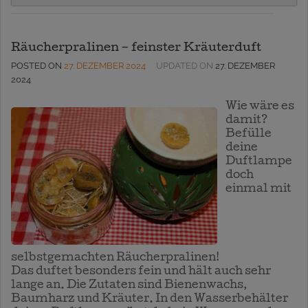
Räucherpralinen – feinster Kräuterduft
POSTED ON
27. DEZEMBER 2024
UPDATED ON
27. DEZEMBER
2024
W
ie wäre es
damit?
Befülle
deine
Duftlampe
doch
einmal mit
selbstgemachten Räucherpralinen!
Das duftet besonders fein und hält auch sehr
lange an. Die Zutaten sind Bienenwachs,
Baumharz und Kräuter. In den Wasserbehälter