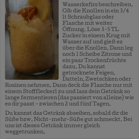
Wasserkefirs beschreiben.
Gib die Knollen in ein 3/4
lt Schraubglas oder
Flasche mit weiter
Öffnung. Löse 3-5 TL
Zucker in einem Krug mit
Wasser auf und gieß es
über die Knollen. Dann leg
noch 1 Scheibe Zitrone und
ein paar Trockenfrüchte
dazu. Du kannst
getrocknete Feigen,
Datteln, Zwetschken oder
Rosinen nehmen. Dann deck die Flasche nur mit
einem Stofffleckerl zu und lass dein Getränk so
lange fermentieren (das passiert von alleine) wie
es dir passt – zwischen 2 und fünf Tagen.
Du kannst das Getränk abseihen, sobald dir die
Süße bzw. Nicht-mehr-Süße gut schmeckt. Bei
uns ist dieses Getränk immer gleich
weggetrunken.