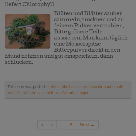
liefert Chlorophyll
Blüt
en und Blätter sauber
sammeln, trocknen und zu
feinem Pulver vermahlen.
Bitte gröbere Teile
aussieben. Man kann täglich
eine Messerspitze
Bitterpulver direkt in den
Mund nehmen und gut einspeicheln, dann
schlucken.
This entry was posted in
Hier erfährst du einiges über die zauberhafte
Welt der Kräuter, Hausmittel und Verarbeitungen.
.
1
2
…
8
Next →