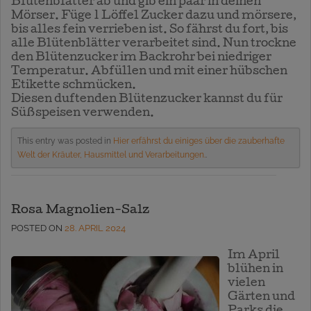
Blütenblätter ab und gib ein paar in deinen
Mörser. Füge 1 Löffel Zucker dazu und mörsere,
bis alles fein verrieben ist. So fährst du fort, bis
alle Blütenblätter verarbeitet sind. Nun trockne
den Blütenzucker im Backrohr bei niedriger
Temperatur. Abfüllen und mit einer hübschen
Etikette schmücken.
Diesen duftenden Blütenzucker kannst du für
Süßspeisen verwenden.
This entry was posted in
Hier erfährst du einiges über die zauberhafte
Welt der Kräuter, Hausmittel und Verarbeitungen.
.
Rosa Magnolien-Salz
POSTED ON
28. APRIL 2024
Im April
blühen in
vielen
Gärten und