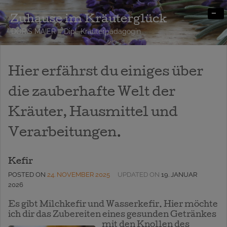
-
Zuhause im Kräuterglück
DORIS MAIER – Dipl. Kräuterpädagogin
Hier erfährst du einiges über
die zauberhafte Welt der
Kräuter, Hausmittel und
Verarbeitungen.
Kefir
POSTED ON
24. NOVEMBER 2025
UPDATED ON
19. JANUAR
2026
Es gibt Milchkefir und Wasserkefir. Hier möchte
ich dir das Zubereiten eines gesunden
Getränkes
mit den Knollen des