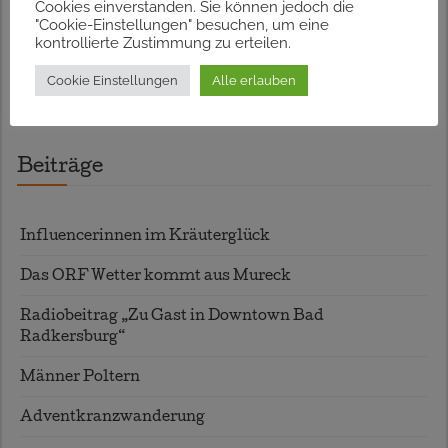
17.08.2026 – Ferienspass mit Wildkräuterjause,
Cookies einverstanden. Sie können jedoch die
"Cookie-Einstellungen" besuchen, um eine
Straden
kontrollierte Zustimmung zu erteilen.
09.09.2026 – Biosphärenpark-Seife sieden
Cookie Einstellungen
Alle erlauben
07.10.2026 – Seifensieden
Beiträge
Influencerinnen im Kräuterglück
Das ORF Wetter kommt aus Mureck
Radiobeitrag „Zu Gast in Downtown Bad
Radkersburg“
Männer Poltern
Adventkranzwanderung