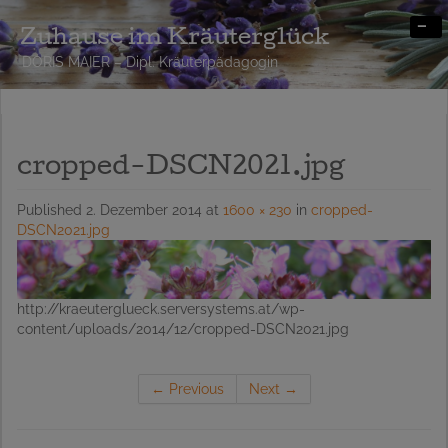
-
Zuhause im Kräuterglück
DORIS MAIER – Dipl. Kräuterpädagogin
cropped-DSCN2021.jpg
Published
2. Dezember 2014
at
1600 × 230
in
cropped-
DSCN2021.jpg
http://kraeuterglueck.serversystems.at/wp-
content/uploads/2014/12/cropped-DSCN2021.jpg
←
Previous
Next
→