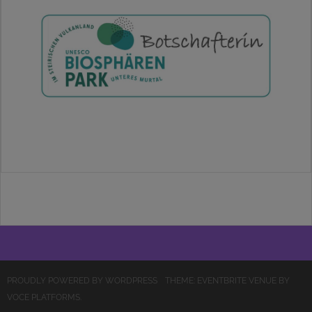
PROUDLY POWERED BY WORDPRESS
THEME: EVENTBRITE VENUE BY
VOCE PLATFORMS
.