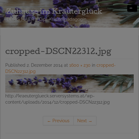
-
Zuhause im Kräuterglück
DORIS MAIER – Dipl. Kräuterpädagogin
cropped-DSCN22312.jpg
Published
2. Dezember 2014
at
1600 × 230
in
cropped-
DSCN22312.jpg
http://kraeuterglueck.serversystems.at/wp-
content/uploads/2014/12/cropped-DSCN22312.jpg
←
Previous
Next
→