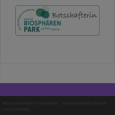
PROUDLY POWERED BY WORDPRESS
THEME: EVENTBRITE VENUE BY
VOCE PLATFORMS
.