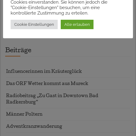
17.08.2026 – Ferienspass mit Wildkräuterjause,
Cookies einverstanden. Sie können jedoch die
"Cookie-Einstellungen" besuchen, um eine
Straden
kontrollierte Zustimmung zu erteilen.
09.09.2026 – Biosphärenpark-Seife sieden
Cookie Einstellungen
Alle erlauben
07.10.2026 – Seifensieden
Beiträge
Influencerinnen im Kräuterglück
Das ORF Wetter kommt aus Mureck
Radiobeitrag „Zu Gast in Downtown Bad
Radkersburg“
Männer Poltern
Adventkranzwanderung