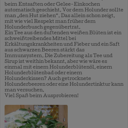
beim Entsaften oder Gelee-Einkochen
automatisch geschieht. Vor dem Holunder sollte
man „den Hut ziehen“. Das allein schon zeigt,
mit wie viel Respekt man früher dem
Holunderbusch gegenübertrat.
Ein Tee aus den duftenden weißen Blüten ist ein
schweißtreibendes Mittel bei
Erkältungskrankheiten und Fieber und ein Saft
aus schwarzen Beeren stärkt das
Immunsystem. Die Zubereitung als Tee und
Sirup ist weithin bekannt, aber wie wäre es
einmal mit einem Holunderblütenöl, einem
Holunderblütenbad oder einem
Holunderkissen? Auch getrocknete
Holunderbeeren oder eine Holundertinktur kann
man versuchen.
Viel Spaß beim Ausprobieren!