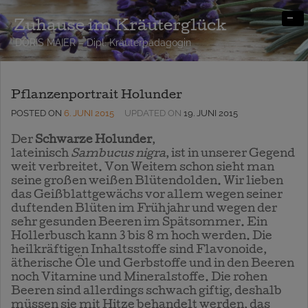
-
Zuhause im Kräuterglück
DORIS MAIER – Dipl. Kräuterpädagogin
Pflanzenportrait Holunder
POSTED ON
6. JUNI 2015
UPDATED ON
19. JUNI 2015
Der
Schwarze Holunder
,
lateinisch
Sambucus nigra
, ist in unserer Gegend
weit verbreitet. Von Weitem schon sieht man
seine großen weißen Blütendolden. Wir lieben
das Geißblattgewächs vor allem wegen seiner
duftenden Blüten im Frühjahr und wegen der
sehr gesunden Beeren im Spätsommer. Ein
Hollerbusch kann 3 bis 8 m hoch werden. Die
heilkräftigen Inhaltsstoffe sind Flavonoide,
ätherische Öle und Gerbstoffe und in den Beeren
noch Vitamine und Mineralstoffe. Die rohen
Beeren sind allerdings schwach giftig, deshalb
müssen sie mit Hitze behandelt werden, das