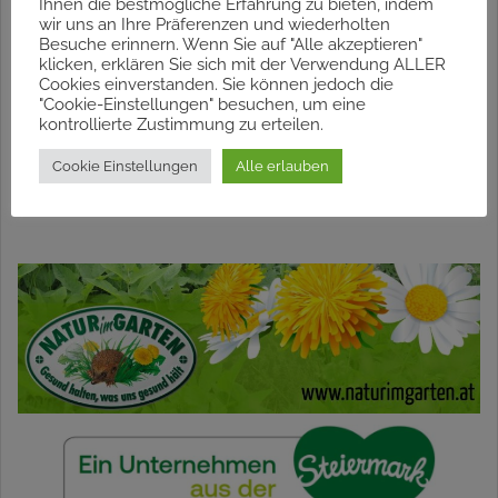
Ihnen die bestmögliche Erfahrung zu bieten, indem
wir uns an Ihre Präferenzen und wiederholten
Besuche erinnern. Wenn Sie auf "Alle akzeptieren"
klicken, erklären Sie sich mit der Verwendung ALLER
This entry was posted in
Hier erfährst du einiges über die zauberhafte
Cookies einverstanden. Sie können jedoch die
Welt der Kräuter, Hausmittel und Verarbeitungen.
.
"Cookie-Einstellungen" besuchen, um eine
kontrollierte Zustimmung zu erteilen.
Cookie Einstellungen
Alle erlauben
Melissengeist
14.08.2015 – Naturkosmetik