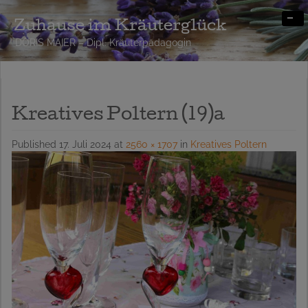
-
Zuhause im Kräuterglück
DORIS MAIER – Dipl. Kräuterpädagogin
Kreatives Poltern (19)a
Published
17. Juli 2024
at
2560 × 1707
in
Kreatives Poltern