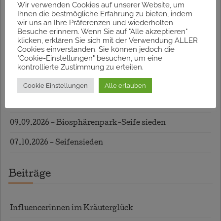
Wir verwenden Cookies auf unserer Website, um
Ihnen die bestmögliche Erfahrung zu bieten, indem
Termine
wir uns an Ihre Präferenzen und wiederholten
Besuche erinnern. Wenn Sie auf "Alle akzeptieren"
klicken, erklären Sie sich mit der Verwendung ALLER
Cookies einverstanden. Sie können jedoch die
23.07.2026 – Lavendelblütenduft
"Cookie-Einstellungen" besuchen, um eine
kontrollierte Zustimmung zu erteilen.
13.08.2026 – Kräuterspaziergang in Graz
Cookie Einstellungen
Alle erlauben
17.08.2026 – Ferienspass mit Wildkräuterjause,
Straden
09.09.2026 – Biosphärenpark-Seife sieden
07.10.2026 – Seifensieden
Beiträge
Influencerinnen im Kräuterglück