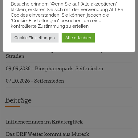
Besuche erinnern. Wenn Sie auf "Alle akzeptieren"
Termine
klicken, erklären Sie sich mit der Verwendung ALLER
Cookies einverstanden. Sie können jedoch die
"Cookie-Einstellungen" besuchen, um eine
kontrollierte Zustimmung zu erteilen.
23.07.2026 – Lavendelblütenduft
Cookie Einstellungen
Alle erlauben
13.08.2026 – Kräuterspaziergang in Graz
17.08.2026 – Ferienspass mit Wildkräuterjause,
Straden
09.09.2026 – Biosphärenpark-Seife sieden
07.10.2026 – Seifensieden
Beiträge
Influencerinnen im Kräuterglück
Das ORF Wetter kommt aus Mureck