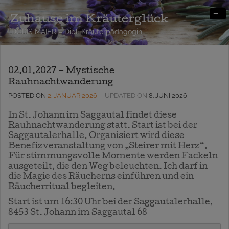
-
Zuhause im Kräuterglück
DORIS MAIER – Dipl. Kräuterpädagogin
02.01.2027 – Mystische
Rauhnachtwanderung
POSTED ON
2. JANUAR 2026
UPDATED ON
8. JUNI 2026
In St. Johann im Saggautal findet diese
Rauhnachtwanderung statt. Start ist bei der
Saggautalerhalle. Organisiert wird diese
Benefizveranstaltung von „Steirer mit Herz“.
Für stimmungsvolle Momente werden Fackeln
ausgeteilt, die den Weg beleuchten. Ich darf in
die Magie des Räucherns einführen und ein
Räucherritual begleiten.
Start ist um 16:30 Uhr bei der Saggautalerhalle,
8453 St. Johann im Saggautal 68